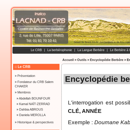
2, rue de Lille, 75007 PARIS
Tél: 01 81 70 10 41
Le CRB
|
La berbérophonie
|
La Langue Berbère
|
Le Berbère à 
Accueil
>
Outils
>
Encyclopédie Berbère
>
En
:: Le CRB
»
Présentation
Encyclopédie be
»
Fondateur du CRB Salem
CHAKER
»
Membres
»
Abdellah BOUNFOUR
L'interrogation est possi
»
Kamal NAÏT-ZERRAD
»
Dahbia ABROUS
CLÉ, ANNÉE
»
Daniela MEROLLA
Exemple :
Doumane Kab
»
Historique & perspectives