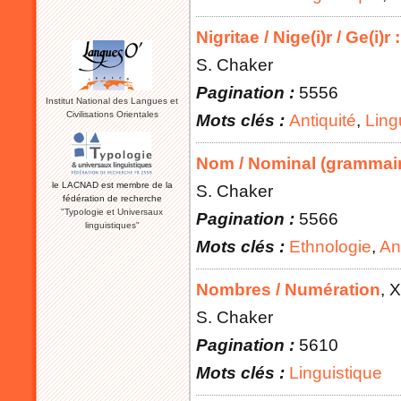
Nigritae / Nige(i)r / Ge(i)r
S. Chaker
Pagination :
5556
Institut National des Langues et
Civilisations Orientales
Mots clés :
Antiquité
,
Ling
Nom / Nominal (grammai
le LACNAD est membre de la
S. Chaker
fédération de recherche
"Typologie et Universaux
Pagination :
5566
linguistiques"
Mots clés :
Ethnologie
,
An
Nombres / Numération
, 
S. Chaker
Pagination :
5610
Mots clés :
Linguistique