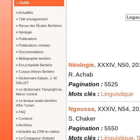
:: Outils
»
Actualités
»
Télé enseignement
»
Revue des Études Berbères
»
Néologie
»
Publications
»
Publications choisies
»
Documentations
»
Bibliographie berbère
Néologie
, XXXIV
, N50
, 20
»
Encyclopédie Berbère
»
Corpus thèses Berbère
R. Achab
»
Dictionnaire Kabyle, J.-M.
Pagination :
5525
DALLET
»
Le dictionnaire Tamazight du
Mots clés :
Linguistique
Maroc central
»
Le lexique arabo-berbère
d’Ibn Tunart
Ngoussa
, XXXIV
, N54
, 2
»
FAQ
S. Chaker
»
Contacts
»
Archives
Pagination :
5550
»
Activités du CRB en vidéos
Mots clés :
Linguistique
,
S
»
Le Conjugueur (Kabyle)