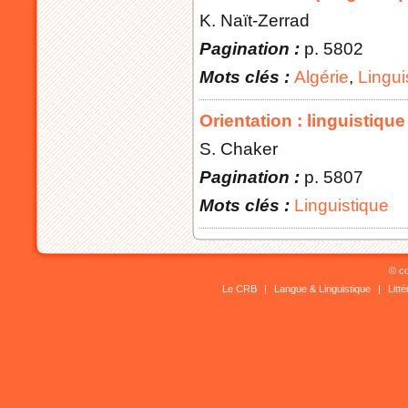
K. Naït-Zerrad
Pagination :
p. 5802
Mots clés :
Algérie
,
Lingui
Orientation : linguistique
S. Chaker
Pagination :
p. 5807
Mots clés :
Linguistique
© co
Le CRB
|
Langue & Linguistique
|
Litt