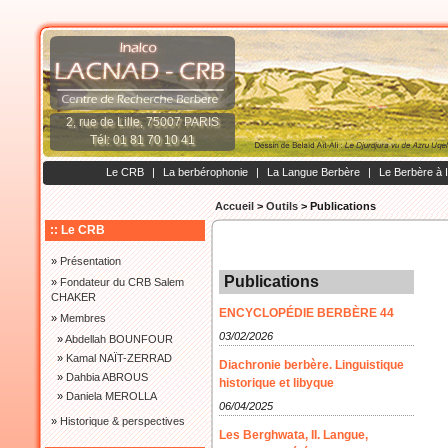
2, rue de Lille, 75007 PARIS
Tél: 01 81 70 10 41
Le CRB
|
La berbérophonie
|
La Langue Berbère
|
Le Berbère à 
Accueil
>
Outils
>
Publications
:: Le CRB
»
Présentation
Publications
»
Fondateur du CRB Salem
CHAKER
ENCYCLOPÉDIE BERBÈRE 44
»
Membres
03/02/2026
»
Abdellah BOUNFOUR
»
Kamal NAÏT-ZERRAD
Diachronie berbère. Linguistique
»
Dahbia ABROUS
historique et libyque
»
Daniela MEROLLA
06/04/2025
»
Historique & perspectives
Les Berghwata, II. Langue,