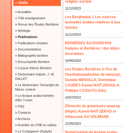
religion, société
:: Outils
11/12/2023
»
Actualités
Les Berghwata, I. Les sources
»
Télé enseignement
textuelles arabes relatives à leur
»
Revue des Études Berbères
histoire
»
Néologie
11/12/2023
» Publications
BERBÈRES AUJOURD’HUI
»
Publications choisies
Kabyles et Berbères : des luttes
»
Documentations
incertaines
»
Bibliographie berbère
10/06/2022
»
Encyclopédie Berbère
»
Corpus thèses Berbère
Les Études Berbères à l’ère de
»
Dictionnaire Kabyle, J.-M.
l’institutionnalisation de tamaziɣt,
DALLET
Daniela MEROLLA, Dominique
»
Le dictionnaire Tamazight du
CAUBET, Kamal NAÏT ZERAD et
Maroc central
Philippe CASSUTO (éds)
»
Le lexique arabo-berbère
10/07/2021
d’Ibn Tunart
Éléments de grammaire touareg
»
FAQ
(Niger), Kamal NAÏT ZERAD et
»
Contacts
Alhassane AG SOLIMANE
»
Archives
21/05/2021
»
Activités du CRB en vidéos
»
Le Conjugueur (Kabyle)
Numérisation du lexique arabo-