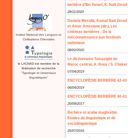
berbère d’Ibn Tunart, K. Naït Zerad
28/11/2020
Daniela Merolla, Kamal Naït Zerad
et Amar Ameziane (dir.), Les
cinémas berbères : De la
Institut National des Langues et
méconnaissance aux festivals
Civilisations Orientales
nationaux
08/02/2020
Le dictionnaire Tamazight du
le LACNAD est membre de la
Maroc central, A. Roux / S. Chaker
fédération de recherche
07/04/2019
"Typologie et Universaux
linguistiques"
ENCYCLOPÉDIE BERBÈRE 42-43
06/04/2019
ENCYCLOPÉDIE BERBÈRE 40-41
20/09/2017
Berbère et arabe maghrébin
Études de linguistique et de
sociolinguistique
25/07/2016