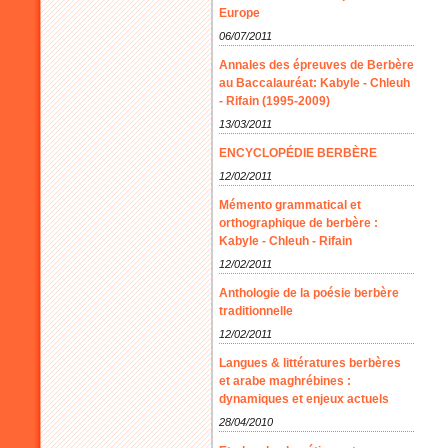
Europe
06/07/2011
Annales des épreuves de Berbère
au Baccalauréat: Kabyle - Chleuh
- Rifain (1995-2009)
13/03/2011
ENCYCLOPÉDIE BERBÈRE
12/02/2011
Mémento grammatical et
orthographique de berbère :
Kabyle - Chleuh - Rifain
12/02/2011
Anthologie de la poésie berbère
traditionnelle
12/02/2011
Langues & littératures berbères
et arabe maghrébines :
dynamiques et enjeux actuels
28/04/2010