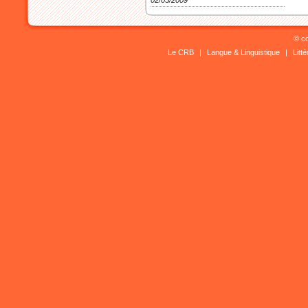
02/05/2009
© co
Le CRB
|
Langue & Linguistique
|
Litt