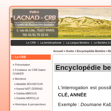
2, rue de Lille, 75007 PARIS
Tél: 01 81 70 10 41
Le CRB
|
La berbérophonie
|
La Langue Berbère
|
Le Berbère à 
Accueil
>
Outils
>
Encyclopédie Berbère
>
En
:: Le CRB
»
Présentation
Encyclopédie be
»
Fondateur du CRB Salem
CHAKER
»
Membres
»
Abdellah BOUNFOUR
L'interrogation est possi
»
Kamal NAÏT-ZERRAD
»
Dahbia ABROUS
CLÉ, ANNÉE
»
Daniela MEROLLA
Exemple :
Doumane Kab
»
Historique & perspectives