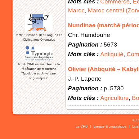
Mots clés :
Commerce
,
E
Maroc
,
Maroc central (Zon
Nundinae (marché périod
Chr. Hamdoune
Institut National des Langues et
Civilisations Orientales
Pagination :
5673
Mots clés :
Antiquité
,
Com
le LACNAD est membre de la
Olivier (Antiquité – Kabyl
fédération de recherche
"Typologie et Universaux
J.-P. Laporte
linguistiques"
Pagination :
p. 5730
Mots clés :
Agriculture
,
Bo
© co
Le CRB
|
Langue & Linguistique
|
Litt