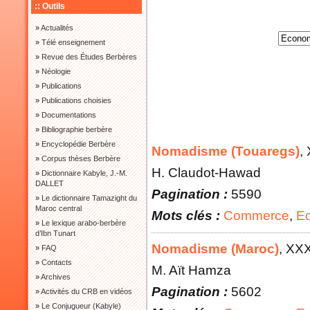
:: Outils
»
Actualités
»
Télé enseignement
»
Revue des Études Berbères
»
Néologie
»
Publications
»
Publications choisies
»
Documentations
»
Bibliographie berbère
»
Encyclopédie Berbère
Nomadisme (Touaregs)
,
»
Corpus thèses Berbère
H. Claudot-Hawad
»
Dictionnaire Kabyle, J.-M.
DALLET
Pagination :
5590
»
Le dictionnaire Tamazight du
Maroc central
Mots clés :
Commerce
,
E
»
Le lexique arabo-berbère
d’Ibn Tunart
Nomadisme (Maroc)
, XX
»
FAQ
»
Contacts
M. Aït Hamza
»
Archives
Pagination :
5602
»
Activités du CRB en vidéos
»
Le Conjugueur (Kabyle)