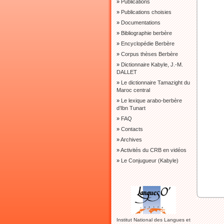
»
Publications
»
Publications choisies
»
Documentations
»
Bibliographie berbère
»
Encyclopédie Berbère
»
Corpus thèses Berbère
»
Dictionnaire Kabyle, J.-M.
DALLET
»
Le dictionnaire Tamazight du
Maroc central
»
Le lexique arabo-berbère
d’Ibn Tunart
»
FAQ
»
Contacts
»
Archives
»
Activités du CRB en vidéos
»
Le Conjugueur (Kabyle)
Institut National des Langues et