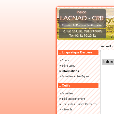
2, rue de Lille, 75007 PARIS
Tél: 01 81 70 10 41
Accueil
>
:: Linguistique Berbère
»
Cours
Infor
»
Séminaires
» Informations
»
Actualités scientifiques
:: Outils
»
Actualités
»
Télé enseignement
»
Revue des Études Berbères
»
Néologie