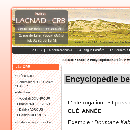
2, rue de Lille, 75007 PARIS
Tél: 01 81 70 10 41
Le CRB
|
La berbérophonie
|
La Langue Berbère
|
Le Berbère à 
Accueil
>
Outils
>
Encyclopédie Berbère
>
En
:: Le CRB
»
Présentation
Encyclopédie be
»
Fondateur du CRB Salem
CHAKER
»
Membres
»
Abdellah BOUNFOUR
L'interrogation est possi
»
Kamal NAÏT-ZERRAD
»
Dahbia ABROUS
CLÉ, ANNÉE
»
Daniela MEROLLA
Exemple :
Doumane Kab
»
Historique & perspectives