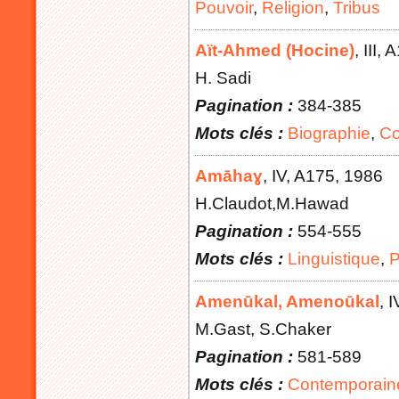
Pouvoir
,
Religion
,
Tribus
Aït-Ahmed (Hocine)
, III
, 
H. Sadi
Pagination :
384-385
Mots clés :
Biographie
,
Co
Amāhaɣ
, IV
, A175
, 1986
H.Claudot,M.Hawad
Pagination :
554-555
Mots clés :
Linguistique
,
P
Amenūkal, Amenoūkal
, I
M.Gast, S.Chaker
Pagination :
581-589
Mots clés :
Contemporaine