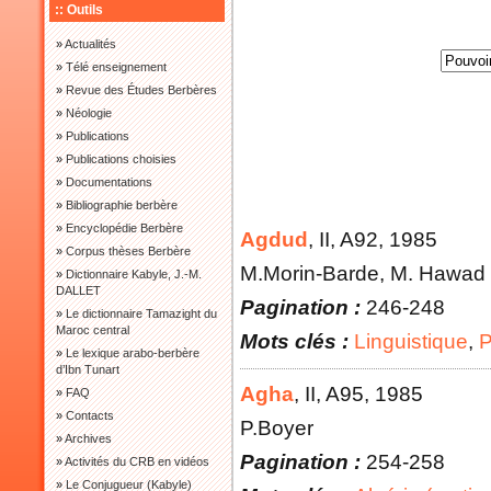
:: Outils
»
Actualités
»
Télé enseignement
»
Revue des Études Berbères
»
Néologie
»
Publications
»
Publications choisies
»
Documentations
»
Bibliographie berbère
»
Encyclopédie Berbère
Agdud
, II
, A92
, 1985
»
Corpus thèses Berbère
M.Morin-Barde, M. Hawad
»
Dictionnaire Kabyle, J.-M.
DALLET
Pagination :
246-248
»
Le dictionnaire Tamazight du
Maroc central
Mots clés :
Linguistique
,
P
»
Le lexique arabo-berbère
d’Ibn Tunart
Agha
, II
, A95
, 1985
»
FAQ
»
Contacts
P.Boyer
»
Archives
Pagination :
254-258
»
Activités du CRB en vidéos
»
Le Conjugueur (Kabyle)