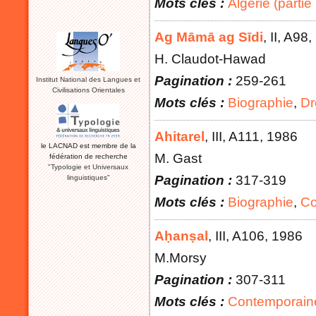
Mots clés :
Algérie (partie
Ag Māmā ag Sīdi
, II
, A98
,
H. Claudot-Hawad
Pagination :
259-261
Institut National des Langues et
Civilisations Orientales
Mots clés :
Biographie
,
Dr
Ahitarel
, III
, A111
, 1986
le LACNAD est membre de la
M. Gast
fédération de recherche
"Typologie et Universaux
Pagination :
317-319
linguistiques"
Mots clés :
Biographie
,
Co
Aḥanṣal
, III
, A106
, 1986
M.Morsy
Pagination :
307-311
Mots clés :
Contemporaine