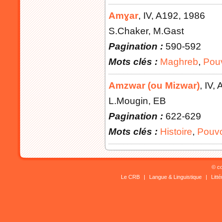
Amɣar
, IV
, A192
, 1986
S.Chaker, M.Gast
Pagination :
590-592
Mots clés :
Maghreb
,
Pouv
Amzwar (ou Mizwar)
, IV
, 
L.Mougin, EB
Pagination :
622-629
Mots clés :
Histoire
,
Pouvo
© co
Le CRB
|
Langue & Linguistique
|
Litt